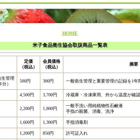
HOME
米子食品衛生協会取扱商品一覧表
定価
会員価格
摘要
（税込）
（税込）
衛生管理
500円
300円
一般衛生管理と重要管理の記録を1年
年分）
4,500円
3,700円
冷蔵庫・冷凍庫用、外から温度が確
一般手洗い用純植物性石鹸液
2,200円
1,800円
手指の殺菌、消毒、洗浄
1,600円
1,300円
手指消毒剤
1,200円
850円
許可証入れ