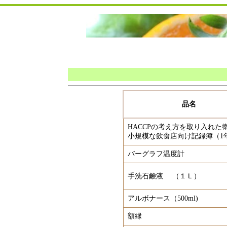
品名
HACCPの考え方を取り入れた
小規模な飲食店向け記録簿（1
バーグラフ温度計
手洗石鹸液 （１Ｌ）
アルボナース（500ml)
額縁